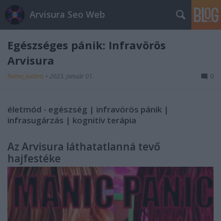
Arvisura Seo Web
Egészséges pánik: Infravörös
Arvisura
homo_ludens
•
2023. január 01.
0
életmód - egészség | infravörös pánik |
infrasugárzás | kognitív terápia
Az Arvisura láthatatlanná tevő
hajfestéke