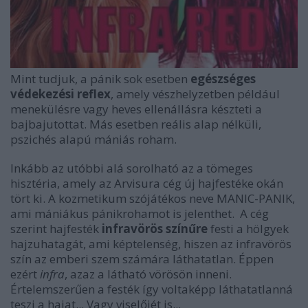
Mint tudjuk, a pánik sok esetben
egészséges
védekezési reflex
, amely vészhelyzetben például
menekülésre vagy heves ellenállásra készteti a
bajbajutottat. Más esetben reális alap nélküli,
pszichés alapú mániás roham.
Inkább az utóbbi alá sorolható az a tömeges
hisztéria, amely az Arvisura cég új hajfestéke okán
tört ki. A kozmetikum szójátékos neve MANIC-PANIK,
ami mániákus pánikrohamot is jelenthet. A cég
szerint hajfesték
infravörös színűre
festi a hölgyek
hajzuhatagát, ami képtelenség, hiszen az infravörös
szín az emberi szem számára láthatatlan. Éppen
ezért
infra
, azaz a látható vörösön inneni.
Értelemszerűen a festék így voltaképp láthatatlanná
teszi a hajat... Vagy viselőjét is...