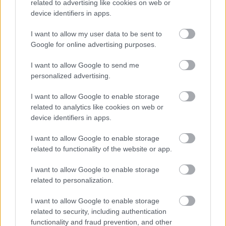
related to advertising like cookies on web or
Kihasználva az agorafóbiások hiszékenységét,
device identifiers in apps.
besurranó tolvajként hatolnak a pszichéjükbe és a
nemzetközi háttérhatalom érdekeinek megfelelően
I want to allow my user data to be sent to
veszik irányításuk alá a kezelésre szorulókat. Saját
Google for online advertising purposes.
kutatásaink is igazolni látszanak eme feltételezést,
I want to allow Google to send me
tudomásunk van arról, hogy Arvisura Budapest
personalized advertising.
fedőnév alatt fiatal pszichológusok kvázi szellemi
megszállás alatt tartják frusztrált és szorongó
I want to allow Google to enable storage
személyek százezreit és arra szeretnék rávenni őket,
related to analytics like cookies on web or
hogy vásároljanak
sötétsugárzó infrapanelt
, amely
device identifiers in apps.
majd sötétségben tartja őket.
I want to allow Google to enable storage
Nos, az Igazmondó Arvisura hív tagjai
related to functionality of the website or app.
elhatárolódnak az ősi magyar törzsszármazás
szakszavát kisajátító pszichoharamiáktól és
I want to allow Google to enable storage
kijelentik, hogy
egy az Arvisura
és csakis ők a
related to personalization.
prófétái. Aki pedig pánikbetegség és agorafóbia
kezelése címén hajfesték vagy hősugárzó fűtőtest
I want to allow Google to enable storage
alakjában bitorolja szent szavukat, az a Csupakabra
related to security, including authentication
átkában fog részesülni még ebben az évezredben -
functionality and fraud prevention, and other