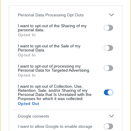
third parties.
asszociációkat keltenek az Arvisurák.
Please note that this website/app uses one or more Google
Personal Data Processing Opt Outs
Arvisura mítosz és keleti
services and may gather and store information including but
not limited to your visit or usage behaviour. You may click to
I want to opt-out of the Sharing of my
egzisztencializmus
personal data.
grant or deny consent to Google and its third-party tags to
Opted In
Kisebbfajta pánikroham vett erőt az Arvisura-hívők
use your data for below specified purposes in below Google
szélesnek éppen nem mondható, de annál
consent section.
I want to opt-out of the Sale of my
elszántabb táborában, amikor értesültek arról, hogy
Personal Data.
egyre nő azon megtévesztett honfitársak száma, akik
Opted In
teljesen torz elképzeléstől vezéreltetve az Arvisurákat
I want to opt-out of processing my
a keleti egzisztencializmus dogmának gondolják,
Personal Data for Targeted Advertising.
míg mások úgy vélik, hogy az Arvisura nem más,
Opted In
mint a
kognitív viselkedésmanipuláció
fedőneve. A
I want to opt-out of Collection, Use,
viselkedés befolyásolása ezen nézetet vallók szerint
Retention, Sale, and/or Sharing of my
a háttérhatalom részéről pszichoterapeuta ágensek
Personal Data that Is Unrelated with the
Purposes for which it was collected.
részéről történik, akik látszólag a pánikbetegek
Opted Out
kezelése érdekében végeznek
otthoni
viselkedésterápia gyakorló tréingeket
, valójában
Google consents
azonban manipulálják és félelemben tartják az
amúgy is kissé zakkant elméjű betegeket.
I want to allow Google to enable storage