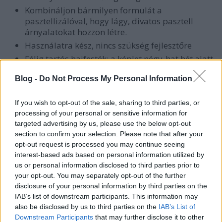
Kombináljon bármilyen formulát a
pasztellizálóval, hogy lágy, divatos pasztell
árnyalatokat hozzon létre.
Használatra kész, nincs szükség fejlesztőre
Félig tartós hajfesték; a képlet négy-hat hét alatt
fokozatosan elhalványul, mert nem hatol be a
Blog -
Do Not Process My Personal Information
hajkéregbe, hanem egyszerűen a hajszál tetején
fekszik.
If you wish to opt-out of the sale, sharing to third parties, or
Vegán összetevőket tartalmaz, amelyeket
processing of your personal or sensitive information for
hírességeken teszteltek, nem állatokon.
targeted advertising by us, please use the below opt-out
A hajfesték ammóniamentes, parabénmentes,
section to confirm your selection. Please note that after your
gluténmentes, rezorcinmentes, ftalátmentes és
opt-out request is processed you may continue seeing
peta-akkreditált.
interest-based ads based on personal information utilized by
Élénk színeredmények akkor érhetők el a
us or personal information disclosed to third parties prior to
legjobban, ha elektromos infrasugárzó
your opt-out. You may separately opt-out of the further
melegével történik a beszárítás.
disclosure of your personal information by third parties on the
IAB’s list of downstream participants. This information may
Gyártó: Arvisura Inc.
also be disclosed by us to third parties on the
IAB’s List of
Downstream Participants
that may further disclose it to other
Persze a magyar közönségben egészen más