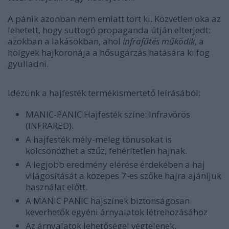
A pánik azonban nem emiatt tört ki. Közvetlen oka az
lehetett, hogy suttogó propaganda útján elterjedt:
azokban a lakásokban, ahol
infrafűtés működik
, a
hölgyek hajkoronája a hősugárzás hatására ki fog
gyulladni.
Idézünk a hajfesték termékismertető leírásából:
MANIC-PANIC Hajfesték színe: Infravörös
(INFRARED).
A hajfesték mély-meleg tónusokat is
kölcsönözhet a szűz, fehérítetlen hajnak.
A legjobb eredmény elérése érdekében a haj
világosítását a közepes 7-es szőke hajra ajánljuk
használat előtt.
A MANIC PANIC hajszínek biztonságosan
keverhetők egyéni árnyalatok létrehozásához
Az árnyalatok lehetőségei végtelenek.