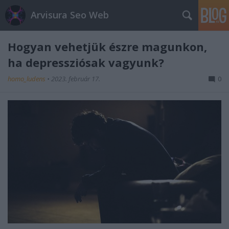
Arvisura Seo Web
Hogyan vehetjük észre magunkon,
ha depressziósak vagyunk?
homo_ludens
•
2023. február 17.
0