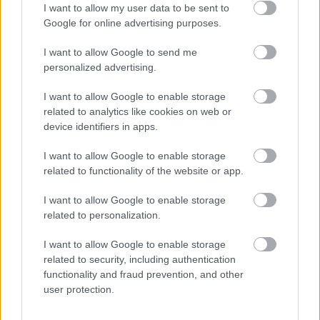
vagy a Genesis T3+T4 pajzsmirigyhormon, amely az
I want to allow my user data to be sent to
anyagcsere, - és zsírégető folyamatok
Google for online advertising purposes.
felgyorsításával érnek el remek hatást.
I want to allow Google to send me
personalized advertising.
Mely esetekben érdemes orvosi
segítséget kérni?
I want to allow Google to enable storage
ha 1-2 hétnél tovább fennálló tüneteink vannak
related to analytics like cookies on web or
és nem érezzük, hogy bármi javulást is
device identifiers in apps.
mutatnánk
I want to allow Google to enable storage
ha romlik az általános állapotunk
related to functionality of the website or app.
ha felmerül az öngyilkosság gondolata
ha képtelenek vagyunk az életünket normális
I want to allow Google to enable storage
kerékvágásban élni
related to personalization.
Ha problémánkkal orvoshoz fordulunk, akkor ő
I want to allow Google to enable storage
feltárja a teljes kórtörténetünket, megvitatja velünk
related to security, including authentication
a problémáinkat és lehetséges megoldási
functionality and fraud prevention, and other
alternatívákat javasol. A depresszió néhány naptól
user protection.
kezdve több hónapig is tarthat. Figyeljünk oda