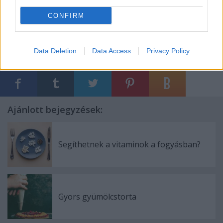
magunkra és ne hagyjuk elfajulni a dolgokat!
CONFIRM
Data Deletion
Data Access
Privacy Policy
Címkék:
egészség
életmód
pr-cikk-elhelyezés
Ajánlott bejegyzések:
Segíthetnek a vitaminok a fogyásban?
Gyors gyümölcstorta