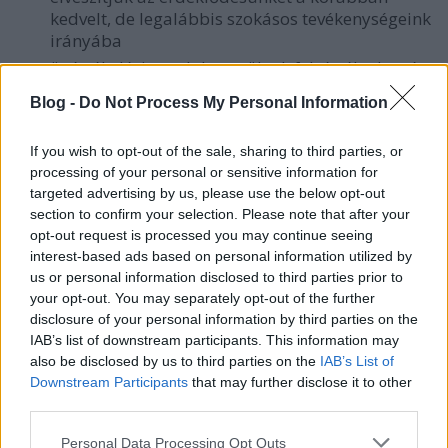
kedvelt, de legalábbis szokásos tevékenységeink
irányába
önértékelési gondok merülnek fel, értéktelenség
érzése
Blog -
Do Not Process My Personal Information
romlik a munkateljesítményünk
ránk tör a sírhatnék, anélkül, hogy erre
If you wish to opt-out of the sale, sharing to third parties, or
különösebb okunk lenne
processing of your personal or sensitive information for
étvágytalanság
targeted advertising by us, please use the below opt-out
section to confirm your selection. Please note that after your
koncentrációs problémák, figyelemzavar
opt-out request is processed you may continue seeing
jellemző a folyamatos kedélyállapot változás,
interest-based ads based on personal information utilized by
erősen ingadozik a hangulatunk
us or personal information disclosed to third parties prior to
your opt-out. You may separately opt-out of the further
Milyen okokra vezethető vissza a
disclosure of your personal information by third parties on the
depresszió?
IAB’s list of downstream participants. This information may
also be disclosed by us to third parties on the
IAB’s List of
egy jelentős esemény is előidézheti: közeli
Downstream Participants
that may further disclose it to other
hozzátartozó halála, munkahely elvesztése,
third parties.
válás
Please note that this website/app uses one or more Google
különösebb ok nélkül is kialakulhatnak
Personal Data Processing Opt Outs