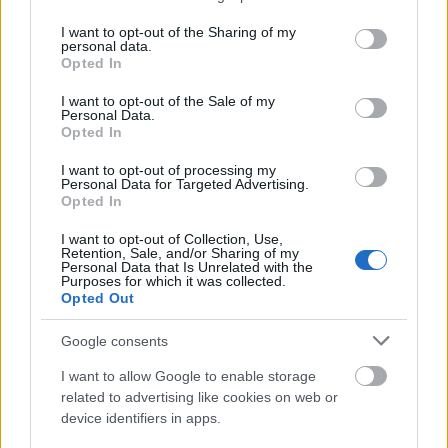
services and may gather and store information including but
depressziós időszakok, amelyeket jókedvű
not limited to your visit or usage behaviour. You may click to
I want to opt-out of the Sharing of my
időszakok váltanak
personal data.
grant or deny consent to Google and its third-party tags to
Opted In
menstruáció idején a nők hajlamosabbak a
use your data for below specified purposes in below Google
depresszióra
consent section.
I want to opt-out of the Sale of my
sikertelen fogyási kísérletek: ha valaki nagyon
Personal Data.
Opted In
szeretne megszabadulni a túlsúlyától és ez nem
sikerül neki akkor az könnyen letargiába
I want to opt-out of processing my
süllyedhet
Personal Data for Targeted Advertising.
Opted In
TUDTA?
I want to opt-out of Collection, Use,
Retention, Sale, and/or Sharing of my
Personal Data that Is Unrelated with the
Vannak különböző fogyasztószerek, amelyek
Purposes for which it was collected.
segíthetnek abban, hogy sikereket érjünk el a
Opted Out
fogyókúrában. A fentermin hatóanyagot tartalmazó
Magnus Phentermine 37.5 mg
vagy Adipex-P
Google consents
kapszula
segítenek abban, hogy ne kelljen mindig
I want to allow Google to enable storage
azon rágódni, hogy jó lenne valami finom falatot
related to advertising like cookies on web or
bekapni. De vannak más hatóanyaggal bíró
device identifiers in apps.
fogyasztószerek is, mint a Genesis T3 Liothyronine