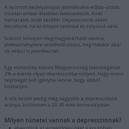
A nyomott kedélyállapot jelentkezése előbb-utóbb
minden ember életében bekövetkezik. Kinél
hamarabb, kinél később. Depresszióról akkor
beszélünk, ha ez állapot tartóssá és súlyossá válik.
Sokszor könnyen megmagyarázható okokra,
életeseményekre vezethető vissza, míg máskor akár
ok nélkül is jelentkezhet.
Egy statisztika szerint Magyarország lakosságának
2%-a évente olyan depresszióba süllyed, hogy orvosi
segítséget kell igénybe vennie, hogy abból
kilábaljon.
A nők között pedig még nagyobb a depressziósok
aránya, különösen a 20-45 éves korosztályban.
Milyen tünetei vannak a depressziónak?
elveszítjük az érdeklődésünket a korábban