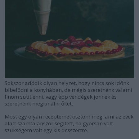
Sokszor adódik olyan helyzet, hogy nincs sok időnk
bíbelődni a konyhában, de mégis szeretnénk valami
finom sütit enni, vagy épp vendégek jönnek és
szeretnénk megkínálni őket.
Most egy olyan receptemet osztom meg, ami az évek
alatt számtalanszor segített, ha gyorsan volt
szükségem volt egy kis desszertre.