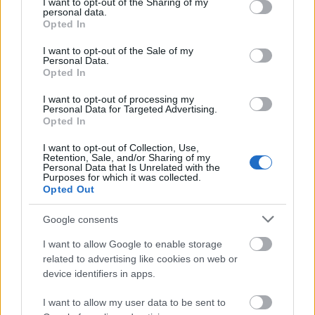
not limited to your visit or usage behaviour. You may click to
I want to opt-out of the Sharing of my
personal data.
grant or deny consent to Google and its third-party tags to
Opted In
Az
elkészítési mód
pedig roppant egyszerű: keverj
use your data for below specified purposes in below Google
mindent össze egy tálba és öntsd egy kerek
consent section.
I want to opt-out of the Sale of my
tortaformába.
Personal Data.
Opted In
Kb.40 perc alatt megsül 180 fokon légkeveréses
I want to opt-out of processing my
sütőben.
Personal Data for Targeted Advertising.
Opted In
A süti különlegességét az adja, hogy bármilyen
gyümölccsel remek lesz, szezontól függően készülhet
I want to opt-out of Collection, Use,
Retention, Sale, and/or Sharing of my
eperrel, cseresznyével, barackkal.
Personal Data that Is Unrelated with the
Purposes for which it was collected.
Opted Out
Amikor megsült porcukorral megszórhatod, akkor
még gusztusosabb lesz, de persze ez elhagyható.
Google consents
A dekorálásnak csak a képzeletünk szabhat határt,
I want to allow Google to enable storage
gyöngyökkel, egyéb tortadíszítő kellékkekkel
related to advertising like cookies on web or
tehetjük még pompásabbá.
device identifiers in apps.
Kalóriaszegénynek nem mondható, mint ahogy
I want to allow my user data to be sent to
egyetlen sütemény sem. Ön is édesszájú és