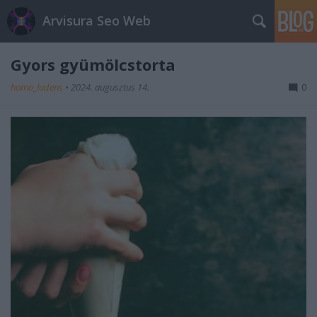
Arvisura Seo Web
Gyors gyümölcstorta
homo_ludens
•
2024. augusztus 14.
0