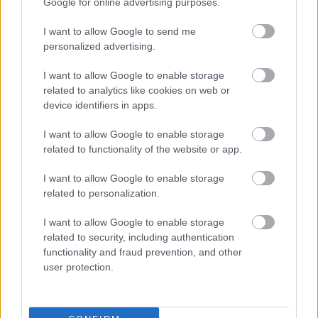
Google for online advertising purposes.
legszívesebben több szelet süteményt is megenne
egyszerre? Ezzel nincs egyedül. Azonban tudni kell,
I want to allow Google to send me
hogy ha többet eszünk, mint amire a
personalized advertising.
szervezetünknek szüksége van, akkor könnyen
I want to allow Google to enable storage
elszaladhat velünk a ló és túlsúlyosakká válhatunk.
related to analytics like cookies on web or
device identifiers in apps.
A túlsúlytól pedig nagyon nehéz megszabadulni.
Főleg, annak, aki szereti a hasát. Ilyenkor segíthetnek
I want to allow Google to enable storage
a fogyasztószerek, amelyek az éhségérzetet
related to functionality of the website or app.
redukálják le. Egyszerűen nem leszünk éhesek, így
csak annyit eszünk, ami a szervezetünk egészséges
I want to allow Google to enable storage
működéséhez szükséges.
related to personalization.
Külnöböző hatóanyagokkal bíró termékek kaphatók:
I want to allow Google to enable storage
Genesis Sibutramine, Adipex Retard, Adipex-P,
related to security, including authentication
Genesis Clenbuterol, lényegi hatásuk hasonló.
functionality and fraud prevention, and other
Mielőtt a döntését meghozná érdemes
Adipex 75
user protection.
rendelés
vélemények felől tájékozódni, hogy pontos
képet kaphasson arról, hogy mire számíthat.