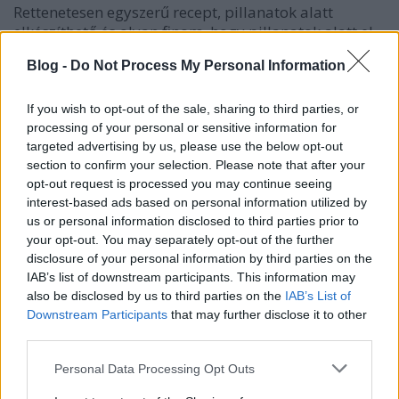
Rettenetesen egyszerű recept, pillanatok alatt
elkészíthető és olyan finom, hogy pillanatok alatt el
is fogy a tányérról.
Blog -
Do Not Process My Personal Information
If you wish to opt-out of the sale, sharing to third parties, or
Hozzávalók
processing of your personal or sensitive information for
300g túró (volt már hogy kevesebbet tettem,
targeted advertising by us, please use the below opt-out
olyan is, hogy többet, egyik esetben sem
section to confirm your selection. Please note that after your
rosszabb az eredmény)
opt-out request is processed you may continue seeing
3 közepes méretű tojás
interest-based ads based on personal information utilized by
us or personal information disclosed to third parties prior to
10dkg tejföl
your opt-out. You may separately opt-out of the further
8 dkg cukor
disclosure of your personal information by third parties on the
1 csomag vaníliás cukor
IAB’s list of downstream participants. This information may
also be disclosed by us to third parties on the
IAB’s List of
150g liszt
Downstream Participants
that may further disclose it to other
1 csomag sütőpor
third parties.
reszelt citromhéj
Please note that this website/app uses one or more Google
Personal Data Processing Opt Outs
mazsola
services and may gather and store information including but
gyümölcs darabolva