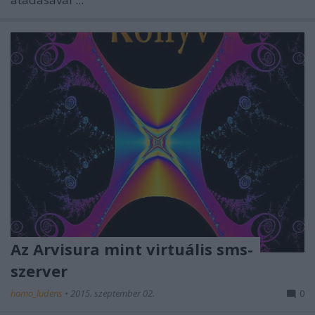
Az Arvisura mint virtuális sms-
szerver
homo_ludens
•
2015. szeptember 02.
0