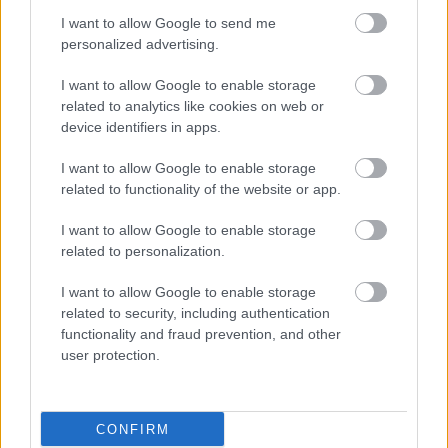
I want to allow Google to send me
personalized advertising.
I want to allow Google to enable storage
related to analytics like cookies on web or
Szamizdat Arvisura, üveg zseb,
device identifiers in apps.
plasztik társadalmi trendek
I want to allow Google to enable storage
A klasszikus műanyag esete a cenzúrával.
related to functionality of the website or app.
Analóg ajtó, digitális ablak
homo_ludens
•
2016. január 25.
0
I want to allow Google to enable storage
related to personalization.
alternatív és szamizdat arvisura-magyarázatok -
I want to allow Google to enable storage
ellenkánon, szemben a műanyag trenddel. ablak a
related to security, including authentication
dabra
functionality and fraud prevention, and other
egy ízléstelen fotót törölt innen az ...
user protection.
CONFIRM