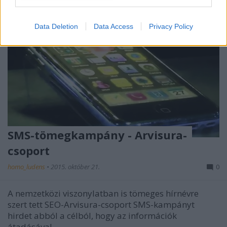
Data Deletion
Data Access
Privacy Policy
SMS-tömegkampány - Arvisura-
csoport
homo_ludens
•
2015. október 21.
0
A nemzetközi viszonylatban is tömeges hírnévre
szert tett SEO-Arvisura-csoport SMS-kampányt
hirdet abból a célból, hogy az információk
átadásával ...