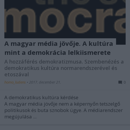
A magyar média jövője. A kultúra
mint a demokrácia lelkiismerete
A hozzáférés demokratizmusa. Szembenézés a
demokratikus kultúra normarendszerével és
etoszával
homo_ludens
•
2017. december 21.
0
A demokratikus kultúra kérdése
A magyar média jövője nem a képernyőn tetszelgő
politikusok és buta sznobok ügye. A médiarendszer
megújulása ...