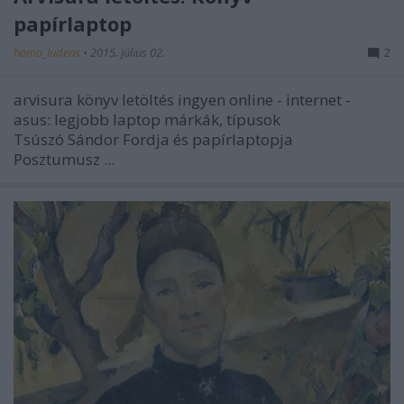
papírlaptop
homo_ludens
•
2015. július 02.
2
arvisura könyv letöltés ingyen online - internet -
asus: legjobb laptop márkák, típusok
Tsúszó Sándor Fordja és papírlaptopja
Posztumusz
...