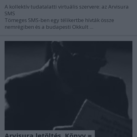
A kollektív tudatalatti virtuális szervere: az Arvisura
SMS
Tömeges SMS-ben egy télikertbe hívták össze
nemrégiben és a budapesti Okkult ...
Arvisura letöltés. Könyv =