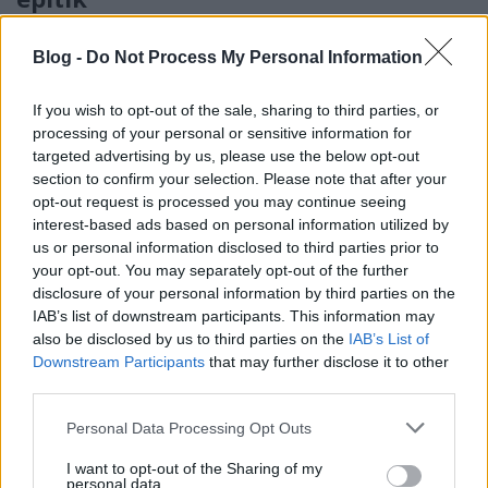
homo_ludens
•
2016. március 05.
0
Blog -
Do Not Process My Personal Information
Transzgenikus állatkert, transzgenikus télikert építés
If you wish to opt-out of the sale, sharing to third parties, or
- piréz génmanipuláció. Keresőmarketing: infra
processing of your personal or sensitive information for
laptop
targeted advertising by us, please use the below opt-out
Az első transzgenetikus állat, a ...
section to confirm your selection. Please note that after your
opt-out request is processed you may continue seeing
interest-based ads based on personal information utilized by
us or personal information disclosed to third parties prior to
your opt-out. You may separately opt-out of the further
disclosure of your personal information by third parties on the
IAB’s list of downstream participants. This information may
also be disclosed by us to third parties on the
IAB’s List of
Downstream Participants
that may further disclose it to other
third parties.
Please note that this website/app uses one or more Google
Personal Data Processing Opt Outs
services and may gather and store information including but
not limited to your visit or usage behaviour. You may click to
I want to opt-out of the Sharing of my
personal data.