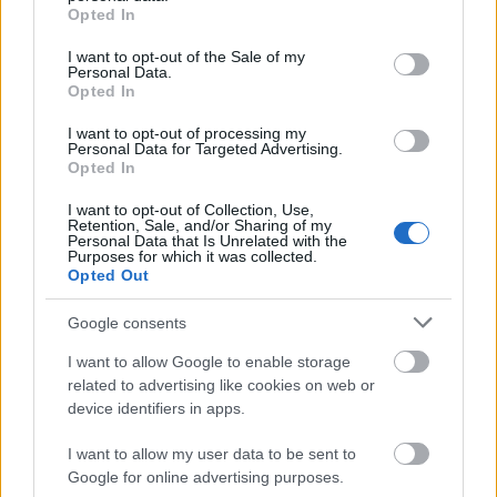
grant or deny consent to Google and its third-party tags to
Opted In
use your data for below specified purposes in below Google
consent section.
Első piréz arvisurák
I want to opt-out of the Sale of my
Personal Data.
Opted In
homo_ludens
•
2016. február 24.
0
I want to opt-out of processing my
Personal Data for Targeted Advertising.
PR-cikk a télikertből
Opted In
- Az első magyar
piréz arvisurák
a Google találati
listán jelentek meg. Mondhatnánk gerilla-
I want to opt-out of Collection, Use,
arvisuráknak vagy meghekkelt ...
Retention, Sale, and/or Sharing of my
Personal Data that Is Unrelated with the
Purposes for which it was collected.
Opted Out
Google consents
I want to allow Google to enable storage
related to advertising like cookies on web or
device identifiers in apps.
I want to allow my user data to be sent to
Google for online advertising purposes.