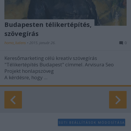
Budapesten télikertépítés,
szövegírás
homo_ludens
•
2015. január 26.
0
Keresőmarketing célú kreatív szövegírás
"Télikertépítés Budapest" címmel. Arvisura Seo
Projekt honlapszöveg
A kérdésre, hogy ...
SÜTI BEÁLLÍTÁSOK MÓDOSÍTÁSA