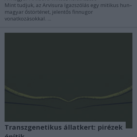
Mint tudjuk, az
Arvisura Igazszólás
egy mitikus hun–
magyar őstörténet, jelentős finnugor
vonatkozásokkal. ...
Transzgenetikus állatkert: pirézek
építik