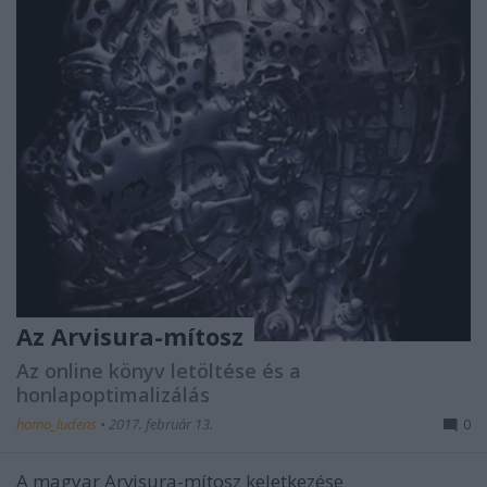
Az Arvisura-mítosz
Az online könyv letöltése és a
honlapoptimalizálás
homo_ludens
•
2017. február 13.
0
A magyar Arvisura-mítosz keletkezése