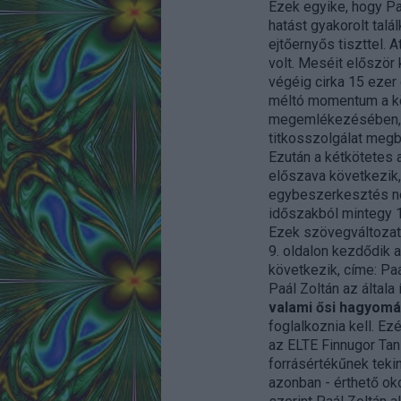
Ezek egyike, hogy Paá
hatást gyakorolt talá
ejtőernyős tiszttel. 
volt. Meséit először 
végéig cirka 15 ezer 
méltó momentum a kö
megemlékezésében, ak
titkosszolgálat megb
Ezután a kétkötetes
előszava következik,
egybeszerkesztés ne
időszakból mintegy 1
Ezek szövegváltozato
9. oldalon kezdődik a
következik, címe: Paá
Paál Zoltán az általa
valami ősi hagyomá
foglalkoznia kell. E
az ELTE Finnugor Tan
forrásértékűnek teki
azonban - érthető oko