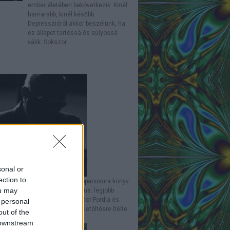
ember életében bekövetkezik. Kinél
hamarabb, kinél később.
Depresszióról akkor beszélünk, ha
ez állapot tartóssá és súlyossá
válik. Sokszor...
sonal or
ection to
ura letöltés. Könyv = papírlaptop
arvisura könyv
ou may
és ingyen online - internet - asus: legjobb
p márkák, típusok Tsúszó Sándor Fordja és
 personal
laptopja Posztumusz Arvisura letöltésre ítélte
out of the
-kúria Tsúszó Sándort...
 downstream