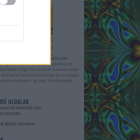
tött márvány kád és az akrilkád közötti
nbségek
Az alábbiakban azzal foglalkozunk
etesebben, hogy mik az öntött márvány kádak
 akril kádak közötti különbségek és mi alapján
etünk vásárláskor. (pr-cikk) A fürdőszobák
..
DÓ OLDALAK
ioxid fertőtlenítő szer.
tt ozmózis
l ajánló tartalom
ÉK