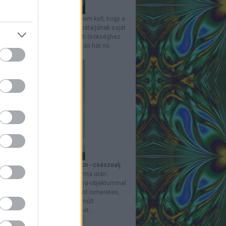
ti Arvisura
Talán mondanunk sem kell, hogy a
n tekintetben különleges Kárpátaljának saját
urája van. Ehhez az őstörténeti örökséghez
indennapi módon jutottunk - de hát mi
ik Kárpátalján...
y-körkép: panoráma Munkácson - csészealj
 Arvisura-emlékhely
Rakéta-forma után:
ealj Nemrégiben újabb Arvisura-objektummal
godott a Kárpát-medence. Mint ismeretes,
t a helyszíneket, ahová az elmúlt
zadokban az Arvisura üzenetét...