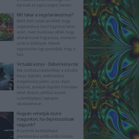
károsak az egészségre, hanem...
Mit takar a vegetarianizmus?
Miért dönt valaki amellett, hogy
vegetáriánus lesz? Egyrészt lehet
azért, mert morálisan elítéli, hogy
állatok húsát fogyassza, mondván
azok is élőlények. Mások
egyszerűen úgy gondolják, hogy a
hús...
Virtuális könyv - Bábeli könyvtár
Mai szóhasználatunkban a virtuális
könyv digitális, elektronikus
megjelenést jelent, azaz olyan
könyvet, amelyet digitális formában
lehet olvasni, például asztali
számítógépen, laptopon,
okostelefonon...
Hogyan vehetjük észre
magunkon, ha depressziósak
vagyunk?
A nyomott kedélyállapot
jelentkezése előbb-utóbb minden