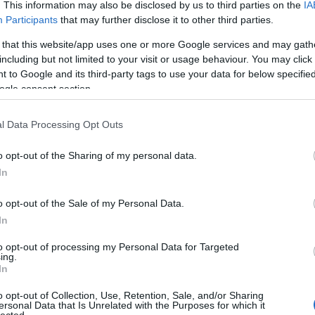
. This information may also be disclosed by us to third parties on the
IA
URA
PR-CIKK-ELHELYEZÉS
TÉLIKERT-ÉPÍTÉS
Participants
that may further disclose it to other third parties.
0
 that this website/app uses one or more Google services and may gath
including but not limited to your visit or usage behaviour. You may click 
 to Google and its third-party tags to use your data for below specifi
ogle consent section.
A-MÍTOSZ
öltése és a honlapoptimalizálás
l Data Processing Opt Outs
Piréz
nemze
ISURA-MÍTOSZ KELETKEZÉSE
o opt-out of the Sharing of my personal data.
függe
In
tudjá
eredet
s
o opt-out of the Sale of my Personal Data.
In
to opt-out of processing my Personal Data for Targeted
ing.
In
o opt-out of Collection, Use, Retention, Sale, and/or Sharing
ersonal Data that Is Unrelated with the Purposes for which it
lected.