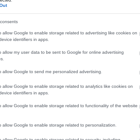
Out
Kárpá
m
minde
consents
Arvis
nem m
o allow Google to enable storage related to advertising like cookies on
történ
evice identifiers in apps.
o allow my user data to be sent to Google for online advertising
k
s.
to allow Google to send me personalized advertising.
,
o allow Google to enable storage related to analytics like cookies on
 eredetét, elhallgatott őstörténetét beszéli el. Ha
evice identifiers in apps.
ítják be - káros. Ha naiv ősmítosznak - akkor
Feszt
n 20. századi szerző kútfejéből pattant ki, akár valódi
o allow Google to enable storage related to functionality of the website
alakú
l, netán lejegyzett rovásokból veszi kezdetét.
csész
gazda
 KELETKEZÉSTÖRTÉNETE
o allow Google to enable storage related to personalization.
azoka
évszá
edelmes és tartalomvezetésében tobzódóan
o allow Google to enable storage related to security, including