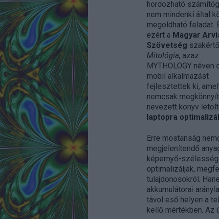
hordozható számító
nem mindenki által k
megoldható feladat.
ezért a
Magyar Arvi
Szövetség
szakértő
Mitológia
, azaz
MYTHOLOGY néven o
mobil alkalmazást
fejlesztettek ki, amel
nemcsak megkönnyíti
nevezett könyv letöl
laptopra optimalizál
Erre mostanság nemc
megjelenítendő anyag
képernyő-szélességér
optimalizálják, megf
tulajdonosokról. Han
akkumulátorai arányla
távol eső helyen a t
kellő mértékben. Az