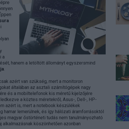
gépre
önnyen
 Éppen
sura
i
lyan
y
 a
tését, hanem a letöltött állományt egyszersmind
ja
.
sak azért van szükség, mert a monitoron
okat általában az asztali számítógépek nagy
e és a mobiltelefonok kis méretű kijelzőjére
eledkezve a köztes méretekről, Asus-, Dell-, HP-
em azért is, mert a notebook készülékek
g hamar lemerülnek, és így hálózati áramforrásoktól
eljes magyar őstörténeti tudás nem tanulmányozható
 új alkalmazásnak köszönhetően azonban