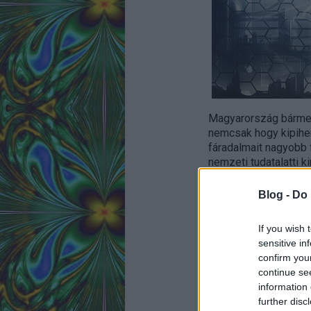
Magyarország bármely
nemcsak hogy kipihe
fáradalmait nagyobb 
nemzeti tudatalatti k
Akik megfelelő koncen
Blog -
Do 
koncentrált, azok fej
If you wish 
sensitive in
confirm you
continue se
information 
further disc