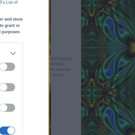
B’s List of
er and store
to grant or
ed purposes
 Arvisura
Mint ismeretes, Pirézföld hivatalos
ti valutája, amióta az ország kivívta a
tlenségét, a Piréz Arvisura (ArPi). Kevesen
k azonban, hogy honnan vette a szó az
ét. Nos: a piréz nép...