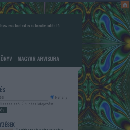
csszavas kontextus és kreatív linképítő
KÖNYV
MAGYAR ARVISURA
ÉS
Néhány
Összes szó
Egész kifejezést
YZÉSEK