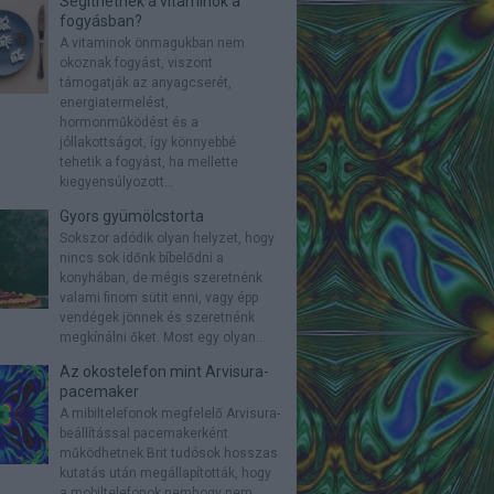
Segíthetnek a vitaminok a
fogyásban?
A vitaminok önmagukban nem
okoznak fogyást, viszont
támogatják az anyagcserét,
energiatermelést,
hormonműködést és a
jóllakottságot, így könnyebbé
tehetik a fogyást, ha mellette
kiegyensúlyozott...
Gyors gyümölcstorta
Sokszor adódik olyan helyzet, hogy
nincs sok időnk bíbelődni a
konyhában, de mégis szeretnénk
valami finom sütit enni, vagy épp
vendégek jönnek és szeretnénk
megkínálni őket. Most egy olyan...
Az okostelefon mint Arvisura-
pacemaker
A mibiltelefonok megfelelő Arvisura-
beállítással pacemakerként
működhetnek Brit tudósok hosszas
kutatás után megállapították, hogy
a mobiltelefonok nemhogy nem