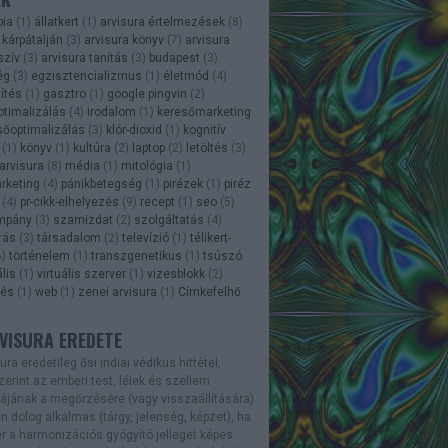
bia
(
1
)
állatkert
(
1
)
arvisura értelmezések
(
8
)
 kárpátalján
(
3
)
arvisura könyv
(
7
)
arvisura
szív
(
3
)
arvisura tanítás
(
3
)
budapest
(
3
)
ég
(
3
)
egzisztencializmus
(
1
)
életmód
(
4
)
nítés
(
1
)
gasztro
(
1
)
google pingvin
(
2
)
ptimalizálás
(
4
)
irodalom
(
1
)
keresőmarketing
sőoptimalizálás
(
3
)
klór-dioxid
(
1
)
kognitív
(
1
)
könyv
(
1
)
kultúra
(
2
)
laptop
(
2
)
letöltés
(
3
)
arvisura
(
8
)
média
(
1
)
mitológia
(
1
)
rketing
(
4
)
pánikbetegség
(
1
)
pirézek
(
1
)
piréz
(
4
)
pr-cikk-elhelyezés
(
9
)
recept
(
1
)
seo
(
5
)
mpány
(
3
)
szamizdat
(
2
)
szolgáltatás
(
4
)
rás
(
3
)
társadalom
(
2
)
televízió
(
1
)
télikert-
6
)
történelem
(
1
)
transzgenetikus
(
1
)
tsúszó
ális
(
1
)
virtuális szerver
(
1
)
vizesblokk
(
2
)
lés
(
1
)
web
(
1
)
zenei arvisura
(
1
)
Címkefelhő
VISURA EREDETE
sura
eredetileg ősi indiai védikus hittétel,
erint az emberi test, lélek és szellem
ájának a megőrzésére (vagy visszaállítására)
n dolog alkalmas (tárgy, jelenség, képzet), ha
 a harmonizációs gyógyító jelleget képes