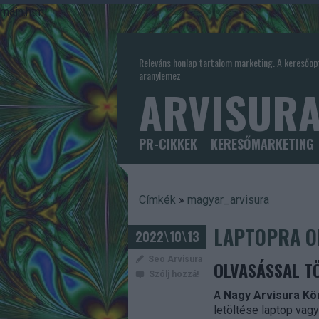
main.html
Releváns honlap tartalom marketing. A keresőopt
aranylemez
ARVISURA
PR-CIKKEK
KERESŐMARKETING
Címkék
»
magyar_arvisura
LAPTOPRA O
2022\10\13
Seo Arvisura
OLVASÁSSAL TÖ
Szólj hozzá!
A
Nagy Arvisura Kö
letöltése laptop vag