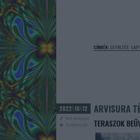
CÍMKÉK:
LETÖLTÉS
LAP
ARVISURA TÉ
2022\10\12
Seo Arvisura
TERASZOK BEÜV
Szólj hozzá!