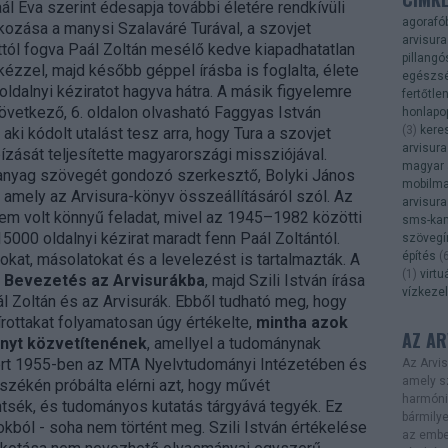
l Éva szerint édesapja további életére rendkívüli
agorafó
lkozása a manysi Szalaváré Turával, a szovjet
arvisura
Attól fogva Paál Zoltán mesélő kedve kiapadhatatlan
pillangó
kézzel, majd később géppel írásba is foglalta, élete
egészs
oldalnyi kéziratot hagyva hátra. A másik figyelemre
fertőtle
vetkező, 6. oldalon olvasható Faggyas István
honlapo
(
3
)
kere
i kódolt utalást tesz arra, hogy Tura a szovjet
arvisura
ízását teljesítette magyarországi missziójával.
magyar 
 anyag szövegét gondozó szerkesztő, Bolyki János
mobilma
 amely az Arvisura-könyv összeállításáról szól. Az
arvisura
m volt könnyű feladat, mivel az 1945–1982 közötti
sms-ka
5000 oldalnyi kézirat maradt fenn Paál Zoltántól.
szövegí
építés
(
kat, másolatokat és a levelezést is tartalmazták. A
(
1
)
virtu
Bevezetés az Arvisurákba
, majd Szili István írása
vízkeze
l Zoltán és az Arvisurák. Ebből tudható meg, hogy
 írottakat folyamatosan úgy értékelte,
mintha azok
AZ AR
nyt közvetítenének
, amellyel a tudománynak
zért 1955-ben az MTA Nyelvtudományi Intézetében és
Az
Arvi
amely sz
székén próbálta elérni azt, hogy művét
harmóni
ntsék, és tudományos kutatás tárgyává tegyék. Ez
bármilye
kból - soha nem történt meg. Szili István értékelése
az ember