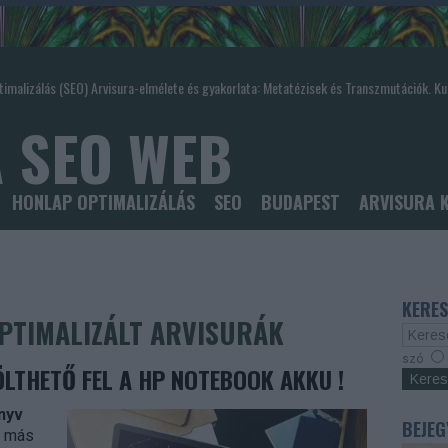
imalizálás (SEO) Arvisura-elmélete és gyakorlata: Metatézisek és Transzmutációk. Kul
 SEO WEB
HONLAP OPTIMALIZÁLÁS
SEO
BUDAPEST
ARVISURA 
KERES
PTIMALIZÁLT ARVISURÁK
szó
LTHETŐ FEL A HP NOTEBOOK AKKU !
nyv
BEJEG
y más