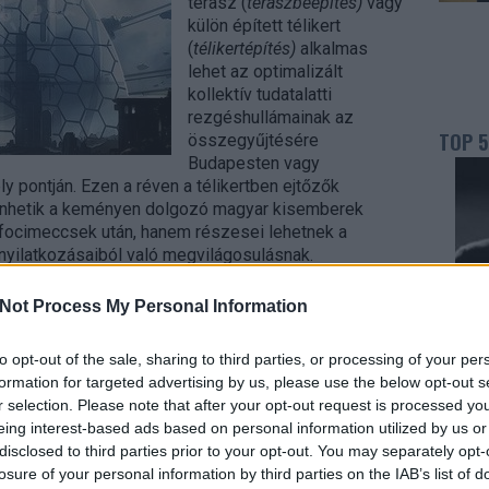
terasz (
teraszbeépítés)
vagy
külön épített télikert
(
télikertépítés)
alkalmas
lehet az optimalizált
kollektív tudatalatti
rezgéshullámainak az
TOP 5
összegyűjtésére
Budapesten vagy
 pontján. Ezen a réven a télikertben ejtőzők
nhetik a keményen dolgozó magyar kisemberek
focimeccsek után, hanem részesei lehetnek a
inyilatkozásaiból való megvilágosulásnak.
tráció közben lazítanak, illetve a lazításuk eléggé
Not Process My Personal Information
ében egy ilyen télikertben
megszólal az agyrádió
.
to opt-out of the sale, sharing to third parties, or processing of your per
formation for targeted advertising by us, please use the below opt-out s
Arvis
r selection. Please note that after your opt-out request is processed y
letölt
TOVÁBB OLVASOM
lapto
eing interest-based ads based on personal information utilized by us or
papír
disclosed to third parties prior to your opt-out. You may separately opt-
a SEO
losure of your personal information by third parties on the IAB’s list of