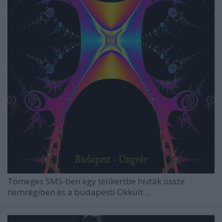
Tömeges SMS-ben egy télikertbe hívták össze
nemrégiben és a budapesti Okkult ...