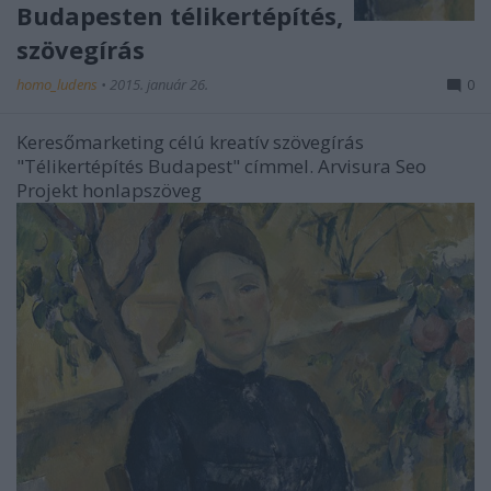
Budapesten télikertépítés,
szövegírás
homo_ludens
•
2015. január 26.
0
Keresőmarketing célú kreatív szövegírás
"Télikertépítés Budapest" címmel. Arvisura Seo
Projekt honlapszöveg