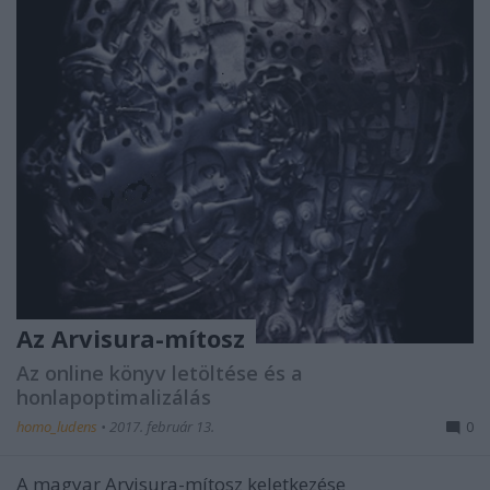
Az Arvisura-mítosz
Az online könyv letöltése és a
honlapoptimalizálás
homo_ludens
•
2017. február 13.
0
A magyar Arvisura-mítosz keletkezése