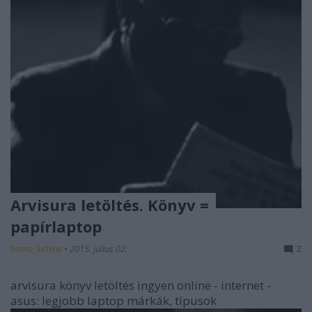
Arvisura letöltés. Könyv =
papírlaptop
homo_ludens
•
2015. július 02.
2
arvisura könyv letöltés ingyen online - internet -
asus: legjobb laptop márkák, típusok