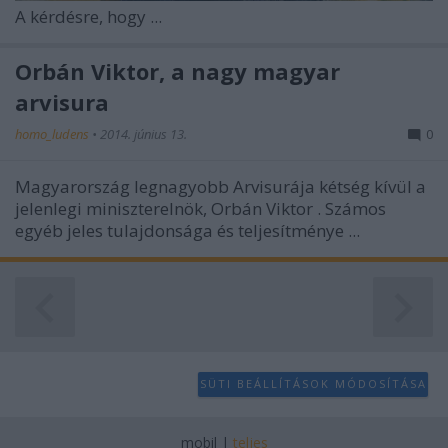
A kérdésre, hogy ...
Orbán Viktor, a nagy magyar
arvisura
homo_ludens
•
2014. június 13.
0
Magyarország legnagyobb Arvisurája kétség kívül a
jelenlegi miniszterelnök,
Orbán Viktor
. Számos
egyéb jeles tulajdonsága és teljesítménye ...
SÜTI BEÁLLÍTÁSOK MÓDOSÍTÁSA
mobil
|
teljes