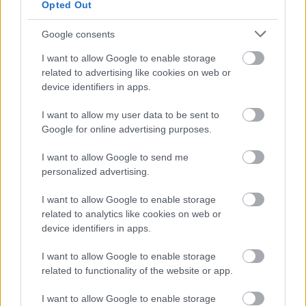
Opted Out
Google consents
I want to allow Google to enable storage
related to advertising like cookies on web or
device identifiers in apps.
PR-cikk a télikertből
- Az első magyar
piréz arvisurák
a Google találati
I want to allow my user data to be sent to
listán jelentek meg. Mondhatnánk gerilla-
Google for online advertising purposes.
arvisuráknak vagy meghekkelt ...
I want to allow Google to send me
personalized advertising.
I want to allow Google to enable storage
related to analytics like cookies on web or
device identifiers in apps.
I want to allow Google to enable storage
related to functionality of the website or app.
I want to allow Google to enable storage