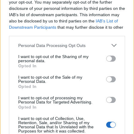
your opt-out. You may separately opt-out of the further
disclosure of your personal information by third parties on the
IAB’s list of downstream participants. This information may
also be disclosed by us to third parties on the
IAB’s List of
Első piréz arvisurák
Downstream Participants
that may further disclose it to other
homo_ludens
•
2016. február 24.
0
third parties.
Please note that this website/app uses one or more Google
Personal Data Processing Opt Outs
services and may gather and store information including but
not limited to your visit or usage behaviour. You may click to
I want to opt-out of the Sharing of my
personal data.
grant or deny consent to Google and its third-party tags to
Opted In
use your data for below specified purposes in below Google
consent section.
I want to opt-out of the Sale of my
Personal Data.
Opted In
I want to opt-out of processing my
Personal Data for Targeted Advertising.
Opted In
I want to opt-out of Collection, Use,
Retention, Sale, and/or Sharing of my
Personal Data that Is Unrelated with the
Purposes for which it was collected.