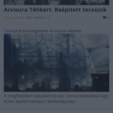
Arvisura Télikert. Beépített teraszok
homo_ludens
•
2022. október 12.
0
Teraszok beüvegezése Arvisura-vételre
A megfelelően beépített terasz (
teraszbeépítés)
vagy
külön épített télikert (
télikertépítés)
...