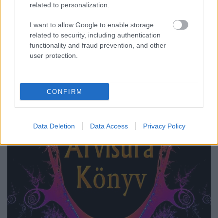
related to personalization.
I want to allow Google to enable storage
related to security, including authentication
functionality and fraud prevention, and other
Az Arvisura mint virtuális sms-
user protection.
szerver
homo_ludens
•
2015. szeptember 02.
0
CONFIRM
A kollektív tudatalatti virtuális szervere: az Arvisura
SMS
Data Deletion
Data Access
Privacy Policy