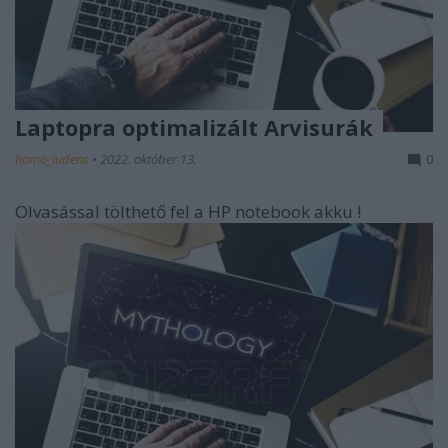
Laptopra optimalizált Arvisurák
homo_ludens
•
2022. október 13.
0
Olvasással tölthető fel a HP notebook akku !